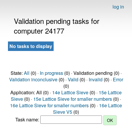
log in
Validation pending tasks for
computer 24177
No tasks to display
State:
All
(0) ·
In progress
(0) · Validation pending (0) ·
Validation inconclusive
(0) ·
Valid
(0) ·
Invalid
(0) ·
Error
(0)
Application: All (0) ·
14e Lattice Sieve
(0) ·
15e Lattice
Sieve
(0) ·
15e Lattice Sieve for smaller numbers
(0) ·
16e Lattice Sieve for smaller numbers
(0) ·
16e Lattice
Sieve V5
(0)
Task name: