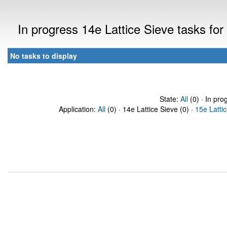
In progress 14e Lattice Sieve tasks fo
No tasks to display
State:
All
(0) · In pro
Application:
All
(0) · 14e Lattice Sieve (0) ·
15e Latti