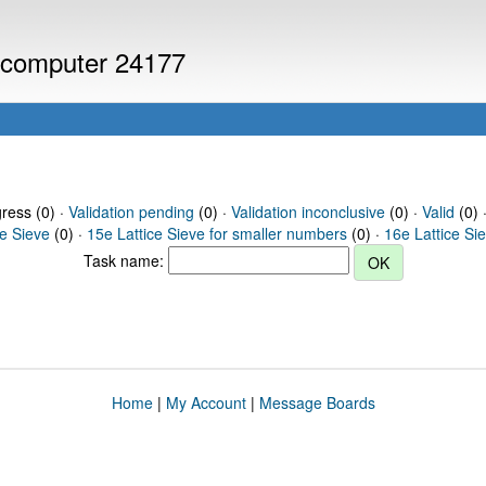
r computer 24177
gress (0) ·
Validation pending
(0) ·
Validation inconclusive
(0) ·
Valid
(0) 
ce Sieve
(0) ·
15e Lattice Sieve for smaller numbers
(0) ·
16e Lattice Si
Task name:
Home
|
My Account
|
Message Boards