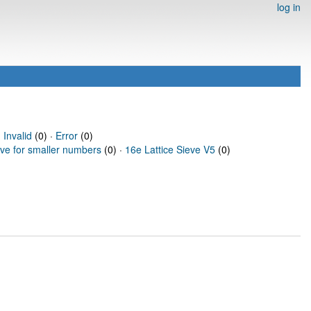
log in
·
Invalid
(0) ·
Error
(0)
eve for smaller numbers
(0) ·
16e Lattice Sieve V5
(0)