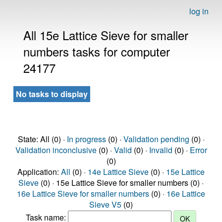
log in
All 15e Lattice Sieve for smaller
numbers tasks for computer
24177
No tasks to display
State: All (0) ·
In progress
(0) ·
Validation pending
(0) ·
Validation inconclusive
(0) ·
Valid
(0) ·
Invalid
(0) ·
Error
(0)
Application:
All
(0) ·
14e Lattice Sieve
(0) ·
15e Lattice
Sieve
(0) · 15e Lattice Sieve for smaller numbers (0) ·
16e Lattice Sieve for smaller numbers
(0) ·
16e Lattice
Sieve V5
(0)
Task name: