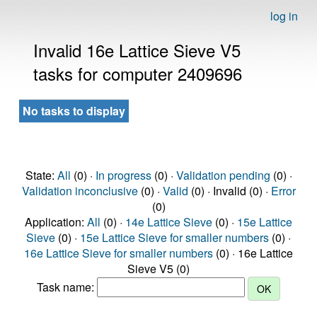
log in
Invalid 16e Lattice Sieve V5
tasks for computer 2409696
No tasks to display
State:
All
(0) ·
In progress
(0) ·
Validation pending
(0) ·
Validation inconclusive
(0) ·
Valid
(0) · Invalid (0) ·
Error
(0)
Application:
All
(0) ·
14e Lattice Sieve
(0) ·
15e Lattice
Sieve
(0) ·
15e Lattice Sieve for smaller numbers
(0) ·
16e Lattice Sieve for smaller numbers
(0) · 16e Lattice
Sieve V5 (0)
Task name: