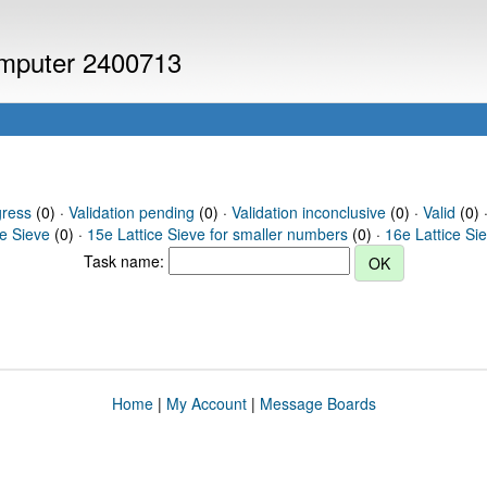
computer 2400713
gress
(0) ·
Validation pending
(0) ·
Validation inconclusive
(0) ·
Valid
(0) 
ce Sieve
(0) ·
15e Lattice Sieve for smaller numbers
(0) ·
16e Lattice Si
Task name:
Home
|
My Account
|
Message Boards