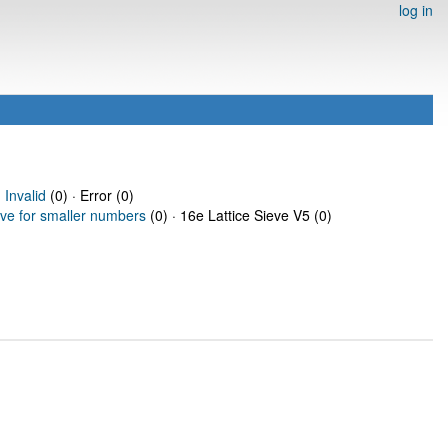
log in
·
Invalid
(0) · Error (0)
eve for smaller numbers
(0) · 16e Lattice Sieve V5 (0)