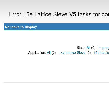
Error 16e Lattice Sieve V5 tasks for 
No tasks to display
State:
All
(0) ·
In pro
Application:
All
(0) ·
14e Lattice Sieve
(0) ·
15e Latti