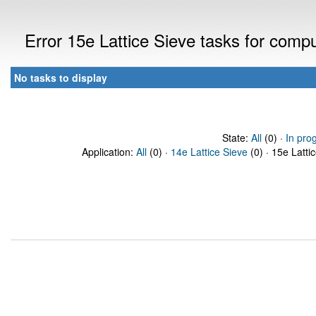
Error 15e Lattice Sieve tasks for com
No tasks to display
State:
All
(0) ·
In pro
Application:
All
(0) ·
14e Lattice Sieve
(0) · 15e Latti