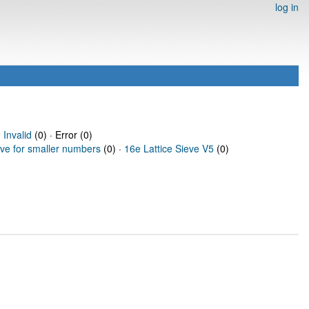
log in
·
Invalid
(0) · Error (0)
eve for smaller numbers
(0) ·
16e Lattice Sieve V5
(0)