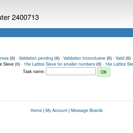
puter 2400713
gress
(0) ·
Validation pending
(0) ·
Validation inconclusive
(0) ·
Valid
(0) 
ce Sieve (0) ·
15e Lattice Sieve for smaller numbers
(0) ·
16e Lattice Si
Task name:
Home
|
My Account
|
Message Boards