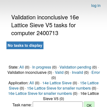
log in
Validation inconclusive 16e
Lattice Sieve V5 tasks for
computer 2400713
No tasks to display
State:
All
(0) ·
In progress
(0) ·
Validation pending
(0) ·
Validation inconclusive (0) ·
Valid
(0) ·
Invalid
(0) ·
Error
(0)
Application:
All
(0) ·
14e Lattice Sieve
(0) ·
15e Lattice
Sieve
(0) ·
15e Lattice Sieve for smaller numbers
(0) ·
16e Lattice Sieve for smaller numbers
(0) · 16e Lattice
Sieve V5 (0)
Task name: