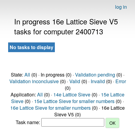
log in
In progress 16e Lattice Sieve V5
tasks for computer 2400713
No tasks to display
State:
All
(0) · In progress (0) ·
Validation pending
(0) ·
Validation inconclusive
(0) ·
Valid
(0) ·
Invalid
(0) ·
Error
(0)
Application:
All
(0) ·
14e Lattice Sieve
(0) ·
15e Lattice
Sieve
(0) ·
15e Lattice Sieve for smaller numbers
(0) ·
16e Lattice Sieve for smaller numbers
(0) · 16e Lattice
Sieve V5 (0)
Task name: