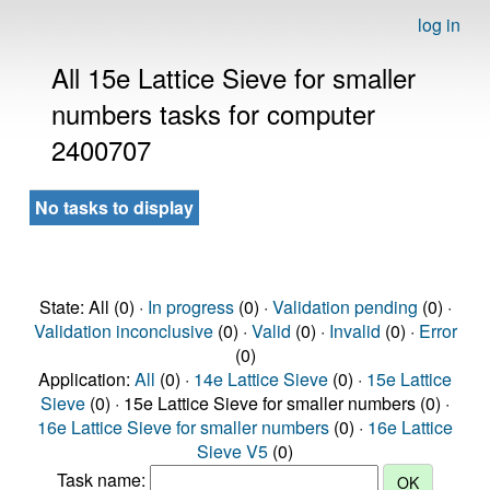
log in
All 15e Lattice Sieve for smaller
numbers tasks for computer
2400707
No tasks to display
State: All (0) ·
In progress
(0) ·
Validation pending
(0) ·
Validation inconclusive
(0) ·
Valid
(0) ·
Invalid
(0) ·
Error
(0)
Application:
All
(0) ·
14e Lattice Sieve
(0) ·
15e Lattice
Sieve
(0) · 15e Lattice Sieve for smaller numbers (0) ·
16e Lattice Sieve for smaller numbers
(0) ·
16e Lattice
Sieve V5
(0)
Task name: