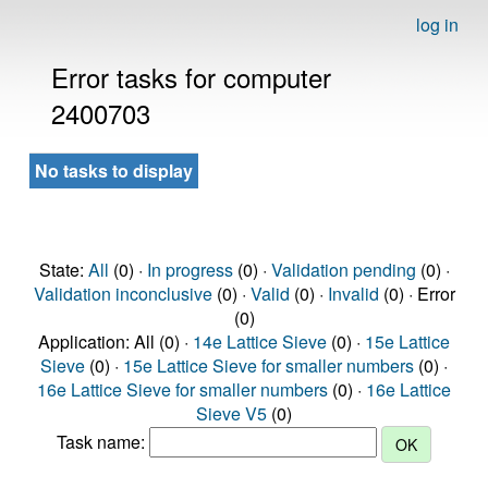
log in
Error tasks for computer
2400703
No tasks to display
State:
All
(0) ·
In progress
(0) ·
Validation pending
(0) ·
Validation inconclusive
(0) ·
Valid
(0) ·
Invalid
(0) · Error
(0)
Application: All (0) ·
14e Lattice Sieve
(0) ·
15e Lattice
Sieve
(0) ·
15e Lattice Sieve for smaller numbers
(0) ·
16e Lattice Sieve for smaller numbers
(0) ·
16e Lattice
Sieve V5
(0)
Task name: