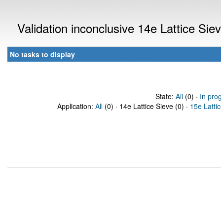
Validation inconclusive 14e Lattice Si
No tasks to display
State:
All
(0) ·
In pro
Application:
All
(0) · 14e Lattice Sieve (0) ·
15e Latti