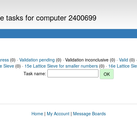
eve tasks for computer 2400699
gress
(0) ·
Validation pending
(0) · Validation inconclusive (0) ·
Valid
(0) 
ce Sieve
(0) ·
15e Lattice Sieve for smaller numbers
(0) ·
16e Lattice Si
Task name:
Home
|
My Account
|
Message Boards