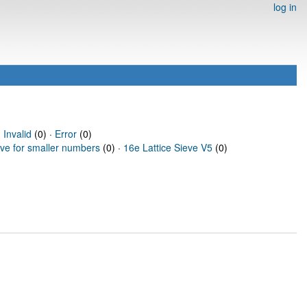
log in
·
Invalid
(0) ·
Error
(0)
eve for smaller numbers
(0) ·
16e Lattice Sieve V5
(0)