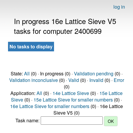
log in
In progress 16e Lattice Sieve V5
tasks for computer 2400699
No tasks to display
State:
All
(0) · In progress (0) ·
Validation pending
(0) ·
Validation inconclusive
(0) ·
Valid
(0) ·
Invalid
(0) ·
Error
(0)
Application:
All
(0) ·
14e Lattice Sieve
(0) ·
15e Lattice
Sieve
(0) ·
15e Lattice Sieve for smaller numbers
(0) ·
16e Lattice Sieve for smaller numbers
(0) · 16e Lattice
Sieve V5 (0)
Task name: