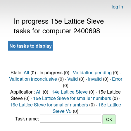
log in
In progress 15e Lattice Sieve
tasks for computer 2400698
No tasks to display
State:
All
(0) · In progress (0) ·
Validation pending
(0) ·
Validation inconclusive
(0) ·
Valid
(0) ·
Invalid
(0) ·
Error
(0)
Application:
All
(0) ·
14e Lattice Sieve
(0) · 15e Lattice
Sieve (0) ·
15e Lattice Sieve for smaller numbers
(0) ·
16e Lattice Sieve for smaller numbers
(0) ·
16e Lattice
Sieve V5
(0)
Task name: