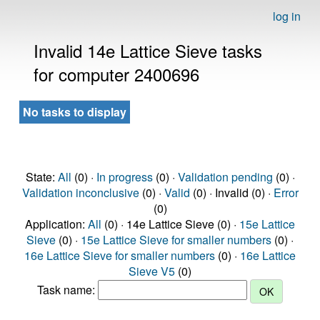
log in
Invalid 14e Lattice Sieve tasks
for computer 2400696
No tasks to display
State:
All
(0) ·
In progress
(0) ·
Validation pending
(0) ·
Validation inconclusive
(0) ·
Valid
(0) · Invalid (0) ·
Error
(0)
Application:
All
(0) · 14e Lattice Sieve (0) ·
15e Lattice
Sieve
(0) ·
15e Lattice Sieve for smaller numbers
(0) ·
16e Lattice Sieve for smaller numbers
(0) ·
16e Lattice
Sieve V5
(0)
Task name: