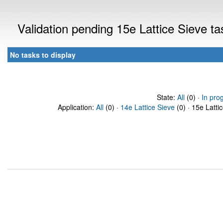
Validation pending 15e Lattice Sieve t
No tasks to display
State:
All
(0) ·
In pro
Application:
All
(0) ·
14e Lattice Sieve
(0) · 15e Latti