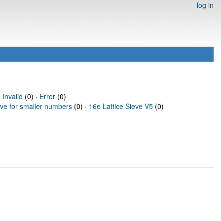
log in
·
Invalid
(0) ·
Error
(0)
eve for smaller numbers
(0) ·
16e Lattice Sieve V5
(0)