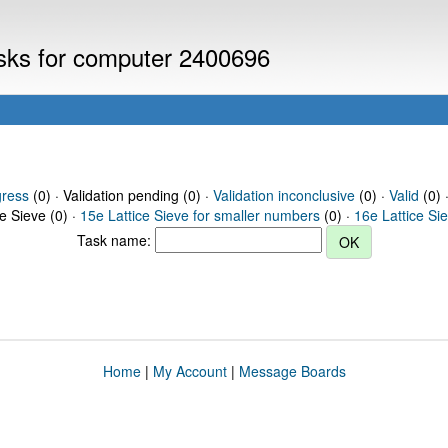
asks for computer 2400696
gress
(0) · Validation pending (0) ·
Validation inconclusive
(0) ·
Valid
(0) 
ce Sieve (0) ·
15e Lattice Sieve for smaller numbers
(0) ·
16e Lattice Si
Task name:
Home
|
My Account
|
Message Boards