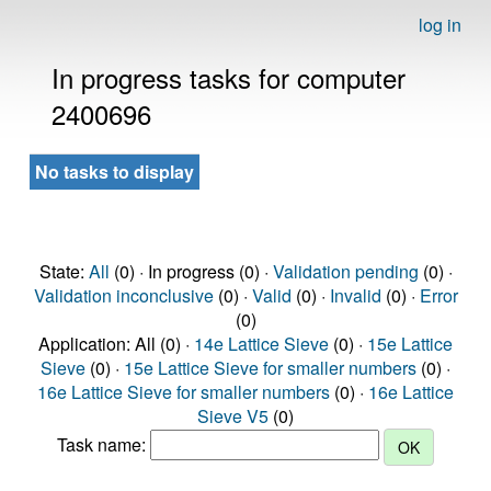
log in
In progress tasks for computer
2400696
No tasks to display
State:
All
(0) · In progress (0) ·
Validation pending
(0) ·
Validation inconclusive
(0) ·
Valid
(0) ·
Invalid
(0) ·
Error
(0)
Application: All (0) ·
14e Lattice Sieve
(0) ·
15e Lattice
Sieve
(0) ·
15e Lattice Sieve for smaller numbers
(0) ·
16e Lattice Sieve for smaller numbers
(0) ·
16e Lattice
Sieve V5
(0)
Task name: