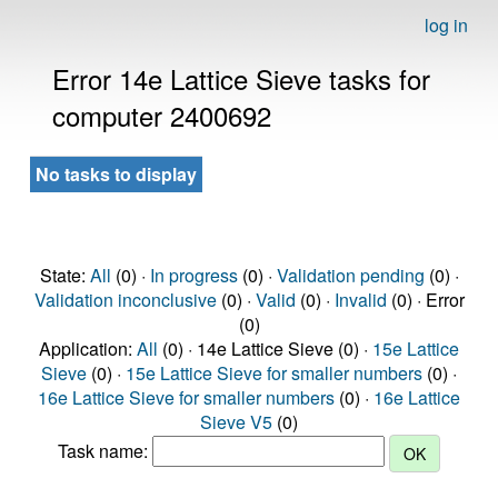
log in
Error 14e Lattice Sieve tasks for
computer 2400692
No tasks to display
State:
All
(0) ·
In progress
(0) ·
Validation pending
(0) ·
Validation inconclusive
(0) ·
Valid
(0) ·
Invalid
(0) · Error
(0)
Application:
All
(0) · 14e Lattice Sieve (0) ·
15e Lattice
Sieve
(0) ·
15e Lattice Sieve for smaller numbers
(0) ·
16e Lattice Sieve for smaller numbers
(0) ·
16e Lattice
Sieve V5
(0)
Task name: