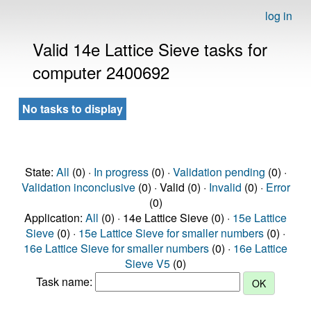
log in
Valid 14e Lattice Sieve tasks for
computer 2400692
No tasks to display
State:
All
(0) ·
In progress
(0) ·
Validation pending
(0) ·
Validation inconclusive
(0) · Valid (0) ·
Invalid
(0) ·
Error
(0)
Application:
All
(0) · 14e Lattice Sieve (0) ·
15e Lattice
Sieve
(0) ·
15e Lattice Sieve for smaller numbers
(0) ·
16e Lattice Sieve for smaller numbers
(0) ·
16e Lattice
Sieve V5
(0)
Task name: