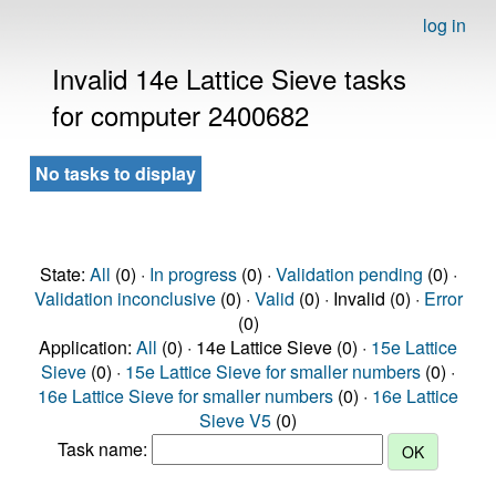
log in
Invalid 14e Lattice Sieve tasks
for computer 2400682
No tasks to display
State:
All
(0) ·
In progress
(0) ·
Validation pending
(0) ·
Validation inconclusive
(0) ·
Valid
(0) · Invalid (0) ·
Error
(0)
Application:
All
(0) · 14e Lattice Sieve (0) ·
15e Lattice
Sieve
(0) ·
15e Lattice Sieve for smaller numbers
(0) ·
16e Lattice Sieve for smaller numbers
(0) ·
16e Lattice
Sieve V5
(0)
Task name: