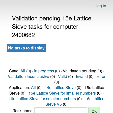
log in
Validation pending 15e Lattice
Sieve tasks for computer
2400682
No tasks to display
State:
All
(0) ·
In progress
(0) · Validation pending (0) ·
Validation inconclusive
(0) ·
Valid
(0) ·
Invalid
(0) ·
Error
(0)
Application:
All
(0) ·
14e Lattice Sieve
(0) · 15e Lattice
Sieve (0) ·
15e Lattice Sieve for smaller numbers
(0) ·
16e Lattice Sieve for smaller numbers
(0) ·
16e Lattice
Sieve V5
(0)
Task name: