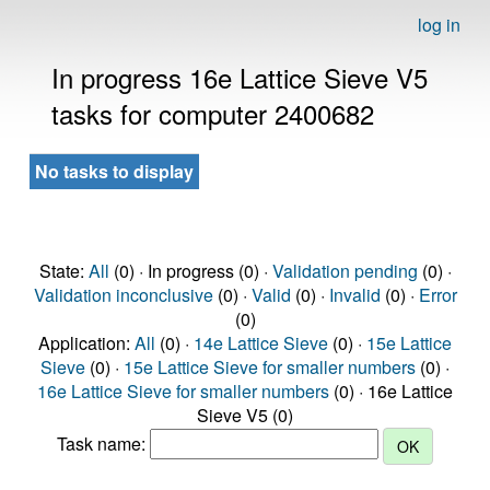
log in
In progress 16e Lattice Sieve V5
tasks for computer 2400682
No tasks to display
State:
All
(0) · In progress (0) ·
Validation pending
(0) ·
Validation inconclusive
(0) ·
Valid
(0) ·
Invalid
(0) ·
Error
(0)
Application:
All
(0) ·
14e Lattice Sieve
(0) ·
15e Lattice
Sieve
(0) ·
15e Lattice Sieve for smaller numbers
(0) ·
16e Lattice Sieve for smaller numbers
(0) · 16e Lattice
Sieve V5 (0)
Task name: