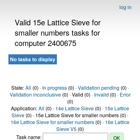
log in
Valid 15e Lattice Sieve for
smaller numbers tasks for
computer 2400675
No tasks to display
State:
All
(0) ·
In progress
(0) ·
Validation pending
(0) ·
Validation inconclusive
(0) · Valid (0) ·
Invalid
(0) ·
Error
(0)
Application:
All
(0) ·
14e Lattice Sieve
(0) ·
15e Lattice
Sieve
(0) · 15e Lattice Sieve for smaller numbers (0) ·
16e Lattice Sieve for smaller numbers
(0) ·
16e Lattice
Sieve V5
(0)
Task name: