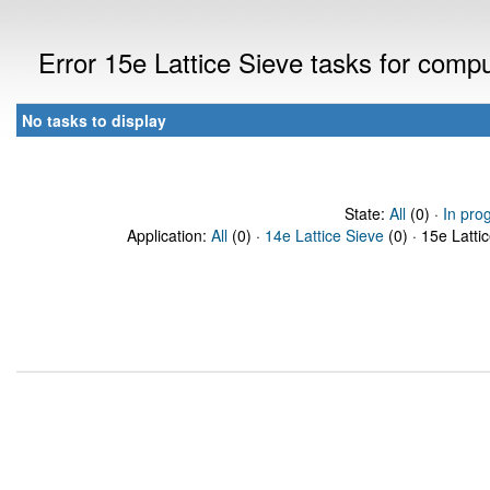
Error 15e Lattice Sieve tasks for com
No tasks to display
State:
All
(0) ·
In pro
Application:
All
(0) ·
14e Lattice Sieve
(0) · 15e Latti