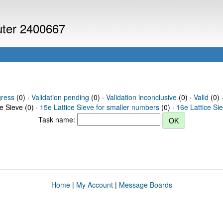
puter 2400667
gress
(0) ·
Validation pending
(0) ·
Validation inconclusive
(0) ·
Valid
(0) 
ce Sieve (0) ·
15e Lattice Sieve for smaller numbers
(0) ·
16e Lattice Si
Task name:
Home
|
My Account
|
Message Boards