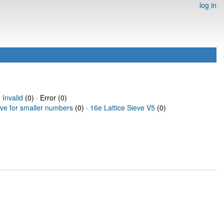
log in
·
Invalid
(0) · Error (0)
eve for smaller numbers
(0) ·
16e Lattice Sieve V5
(0)