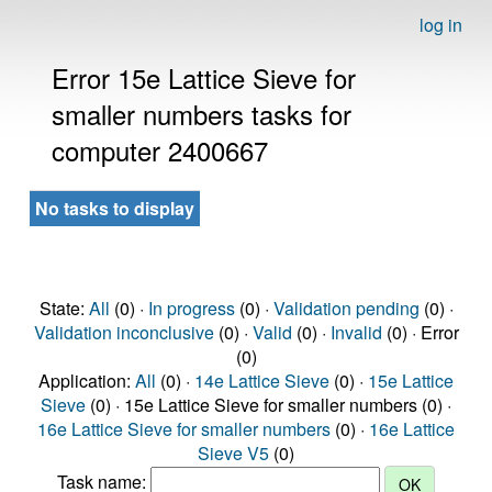
log in
Error 15e Lattice Sieve for
smaller numbers tasks for
computer 2400667
No tasks to display
State:
All
(0) ·
In progress
(0) ·
Validation pending
(0) ·
Validation inconclusive
(0) ·
Valid
(0) ·
Invalid
(0) · Error
(0)
Application:
All
(0) ·
14e Lattice Sieve
(0) ·
15e Lattice
Sieve
(0) · 15e Lattice Sieve for smaller numbers (0) ·
16e Lattice Sieve for smaller numbers
(0) ·
16e Lattice
Sieve V5
(0)
Task name: