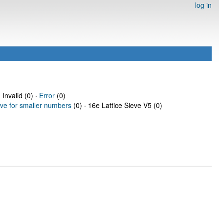
log in
 Invalid (0) ·
Error
(0)
eve for smaller numbers
(0) · 16e Lattice Sieve V5 (0)