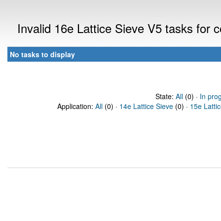
Invalid 16e Lattice Sieve V5 tasks for
No tasks to display
State:
All
(0) ·
In pro
Application:
All
(0) ·
14e Lattice Sieve
(0) ·
15e Latti