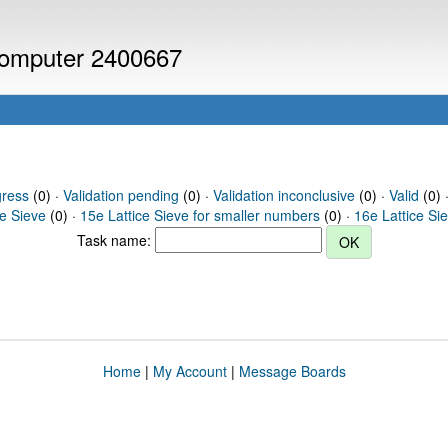
 computer 2400667
gress
(0) ·
Validation pending
(0) ·
Validation inconclusive
(0) ·
Valid
(0) ·
ce Sieve
(0) ·
15e Lattice Sieve for smaller numbers
(0) ·
16e Lattice Si
Task name:
Home
|
My Account
|
Message Boards