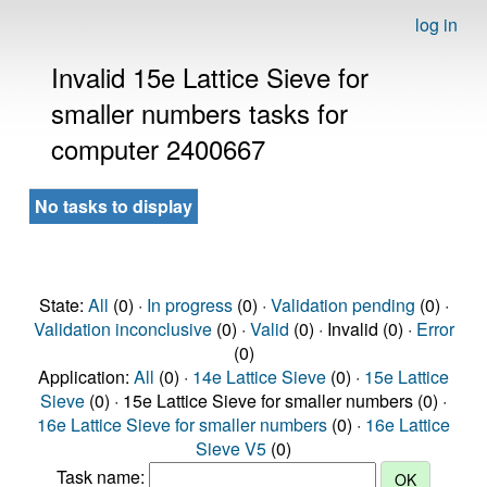
log in
Invalid 15e Lattice Sieve for
smaller numbers tasks for
computer 2400667
No tasks to display
State:
All
(0) ·
In progress
(0) ·
Validation pending
(0) ·
Validation inconclusive
(0) ·
Valid
(0) · Invalid (0) ·
Error
(0)
Application:
All
(0) ·
14e Lattice Sieve
(0) ·
15e Lattice
Sieve
(0) · 15e Lattice Sieve for smaller numbers (0) ·
16e Lattice Sieve for smaller numbers
(0) ·
16e Lattice
Sieve V5
(0)
Task name: