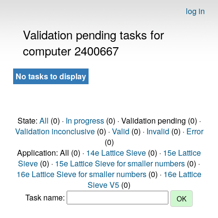
log in
Validation pending tasks for
computer 2400667
No tasks to display
State:
All
(0) ·
In progress
(0) · Validation pending (0) ·
Validation inconclusive
(0) ·
Valid
(0) ·
Invalid
(0) ·
Error
(0)
Application: All (0) ·
14e Lattice Sieve
(0) ·
15e Lattice
Sieve
(0) ·
15e Lattice Sieve for smaller numbers
(0) ·
16e Lattice Sieve for smaller numbers
(0) ·
16e Lattice
Sieve V5
(0)
Task name: