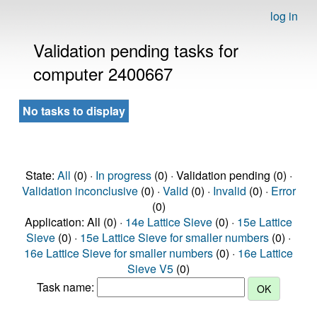
log in
Validation pending tasks for
computer 2400667
No tasks to display
State:
All
(0) ·
In progress
(0) · Validation pending (0) ·
Validation inconclusive
(0) ·
Valid
(0) ·
Invalid
(0) ·
Error
(0)
Application: All (0) ·
14e Lattice Sieve
(0) ·
15e Lattice
Sieve
(0) ·
15e Lattice Sieve for smaller numbers
(0) ·
16e Lattice Sieve for smaller numbers
(0) ·
16e Lattice
Sieve V5
(0)
Task name: