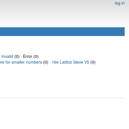
log in
·
Invalid
(0) · Error (0)
eve for smaller numbers
(0) ·
16e Lattice Sieve V5
(0)