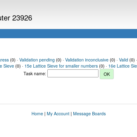
uter 23926
gress
(0) ·
Validation pending
(0) ·
Validation inconclusive
(0) ·
Valid
(0) 
ce Sieve
(0) ·
15e Lattice Sieve for smaller numbers
(0) ·
16e Lattice Si
Task name:
Home
|
My Account
|
Message Boards