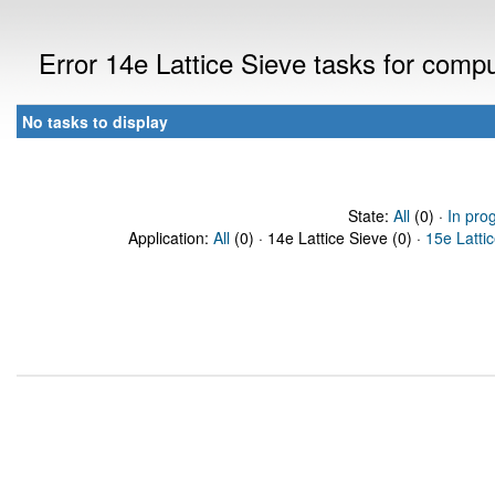
Error 14e Lattice Sieve tasks for comp
No tasks to display
State:
All
(0) ·
In pro
Application:
All
(0) · 14e Lattice Sieve (0) ·
15e Latti