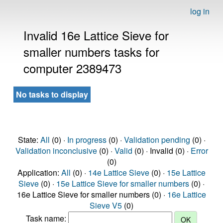
log in
Invalid 16e Lattice Sieve for
smaller numbers tasks for
computer 2389473
No tasks to display
State:
All
(0) ·
In progress
(0) ·
Validation pending
(0) ·
Validation inconclusive
(0) ·
Valid
(0) · Invalid (0) ·
Error
(0)
Application:
All
(0) ·
14e Lattice Sieve
(0) ·
15e Lattice
Sieve
(0) ·
15e Lattice Sieve for smaller numbers
(0) ·
16e Lattice Sieve for smaller numbers (0) ·
16e Lattice
Sieve V5
(0)
Task name: