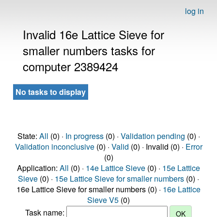
log in
Invalid 16e Lattice Sieve for
smaller numbers tasks for
computer 2389424
No tasks to display
State:
All
(0) ·
In progress
(0) ·
Validation pending
(0) ·
Validation inconclusive
(0) ·
Valid
(0) · Invalid (0) ·
Error
(0)
Application:
All
(0) ·
14e Lattice Sieve
(0) ·
15e Lattice
Sieve
(0) ·
15e Lattice Sieve for smaller numbers
(0) ·
16e Lattice Sieve for smaller numbers (0) ·
16e Lattice
Sieve V5
(0)
Task name: