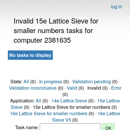
log in
Invalid 15e Lattice Sieve for
smaller numbers tasks for
computer 2381635
No tasks to display
State:
All
(0) ·
In progress
(0) ·
Validation pending
(0) ·
Validation inconclusive
(0) ·
Valid
(0) · Invalid (0) ·
Error
(0)
Application:
All
(0) ·
14e Lattice Sieve
(0) ·
15e Lattice
Sieve
(0) · 15e Lattice Sieve for smaller numbers (0) ·
16e Lattice Sieve for smaller numbers
(0) ·
16e Lattice
Sieve V5
(0)
Task name: