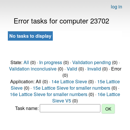
log in
Error tasks for computer 23702
No tasks to display
State:
All
(0) ·
In progress
(0) ·
Validation pending
(0) ·
Validation inconclusive
(0) ·
Valid
(0) ·
Invalid
(0) · Error
(0)
Application: All (0) ·
14e Lattice Sieve
(0) ·
15e Lattice
Sieve
(0) ·
15e Lattice Sieve for smaller numbers
(0) ·
16e Lattice Sieve for smaller numbers
(0) ·
16e Lattice
Sieve V5
(0)
Task name: