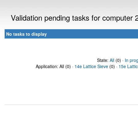
Validation pending tasks for computer
No tasks to display
State:
All
(0) ·
In pro
Application: All (0) ·
14e Lattice Sieve
(0) ·
15e Latti