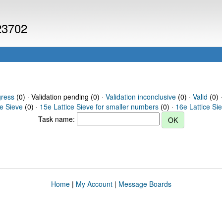
 23702
gress
(0) · Validation pending (0) ·
Validation inconclusive
(0) ·
Valid
(0) 
ce Sieve
(0) ·
15e Lattice Sieve for smaller numbers
(0) ·
16e Lattice Si
Task name:
Home
|
My Account
|
Message Boards