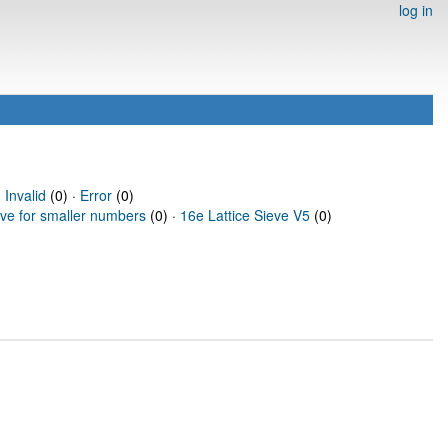
log in
·
Invalid
(0) ·
Error
(0)
eve for smaller numbers
(0) ·
16e Lattice Sieve V5
(0)