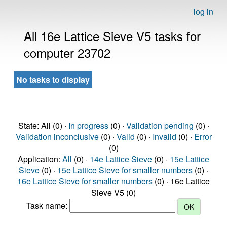
log in
All 16e Lattice Sieve V5 tasks for
computer 23702
No tasks to display
State: All (0) ·
In progress
(0) ·
Validation pending
(0) ·
Validation inconclusive
(0) ·
Valid
(0) ·
Invalid
(0) ·
Error
(0)
Application:
All
(0) ·
14e Lattice Sieve
(0) ·
15e Lattice
Sieve
(0) ·
15e Lattice Sieve for smaller numbers
(0) ·
16e Lattice Sieve for smaller numbers
(0) · 16e Lattice
Sieve V5 (0)
Task name: