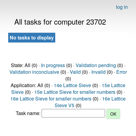
log in
All tasks for computer 23702
No tasks to display
State: All (0) ·
In progress
(0) ·
Validation pending
(0) ·
Validation inconclusive
(0) ·
Valid
(0) ·
Invalid
(0) ·
Error
(0)
Application: All (0) ·
14e Lattice Sieve
(0) ·
15e Lattice
Sieve
(0) ·
15e Lattice Sieve for smaller numbers
(0) ·
16e Lattice Sieve for smaller numbers
(0) ·
16e Lattice
Sieve V5
(0)
Task name: