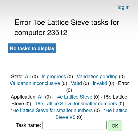
log in
Error 15e Lattice Sieve tasks for
computer 23512
No tasks to display
State:
All
(0) ·
In progress
(0) ·
Validation pending
(0) ·
Validation inconclusive
(0) ·
Valid
(0) ·
Invalid
(0) · Error
(0)
Application:
All
(0) ·
14e Lattice Sieve
(0) · 15e Lattice
Sieve (0) ·
15e Lattice Sieve for smaller numbers
(0) ·
16e Lattice Sieve for smaller numbers
(0) ·
16e Lattice
Sieve V5
(0)
Task name: