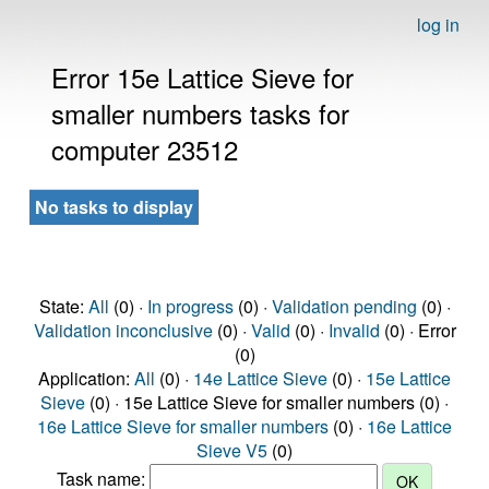
log in
Error 15e Lattice Sieve for
smaller numbers tasks for
computer 23512
No tasks to display
State:
All
(0) ·
In progress
(0) ·
Validation pending
(0) ·
Validation inconclusive
(0) ·
Valid
(0) ·
Invalid
(0) · Error
(0)
Application:
All
(0) ·
14e Lattice Sieve
(0) ·
15e Lattice
Sieve
(0) · 15e Lattice Sieve for smaller numbers (0) ·
16e Lattice Sieve for smaller numbers
(0) ·
16e Lattice
Sieve V5
(0)
Task name: