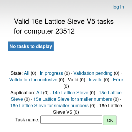
log in
Valid 16e Lattice Sieve V5 tasks
for computer 23512
No tasks to display
State:
All
(0) ·
In progress
(0) ·
Validation pending
(0) ·
Validation inconclusive
(0) · Valid (0) ·
Invalid
(0) ·
Error
(0)
Application:
All
(0) ·
14e Lattice Sieve
(0) ·
15e Lattice
Sieve
(0) ·
15e Lattice Sieve for smaller numbers
(0) ·
16e Lattice Sieve for smaller numbers
(0) · 16e Lattice
Sieve V5 (0)
Task name: