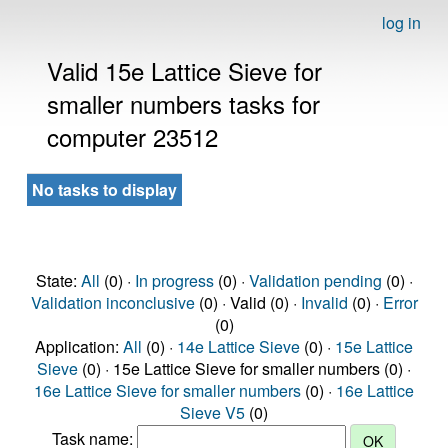
log in
Valid 15e Lattice Sieve for
smaller numbers tasks for
computer 23512
No tasks to display
State:
All
(0) ·
In progress
(0) ·
Validation pending
(0) ·
Validation inconclusive
(0) · Valid (0) ·
Invalid
(0) ·
Error
(0)
Application:
All
(0) ·
14e Lattice Sieve
(0) ·
15e Lattice
Sieve
(0) · 15e Lattice Sieve for smaller numbers (0) ·
16e Lattice Sieve for smaller numbers
(0) ·
16e Lattice
Sieve V5
(0)
Task name: