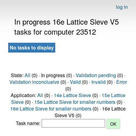
log in
In progress 16e Lattice Sieve V5
tasks for computer 23512
No tasks to display
State:
All
(0) · In progress (0) ·
Validation pending
(0) ·
Validation inconclusive
(0) ·
Valid
(0) ·
Invalid
(0) ·
Error
(0)
Application:
All
(0) ·
14e Lattice Sieve
(0) ·
15e Lattice
Sieve
(0) ·
15e Lattice Sieve for smaller numbers
(0) ·
16e Lattice Sieve for smaller numbers
(0) · 16e Lattice
Sieve V5 (0)
Task name: