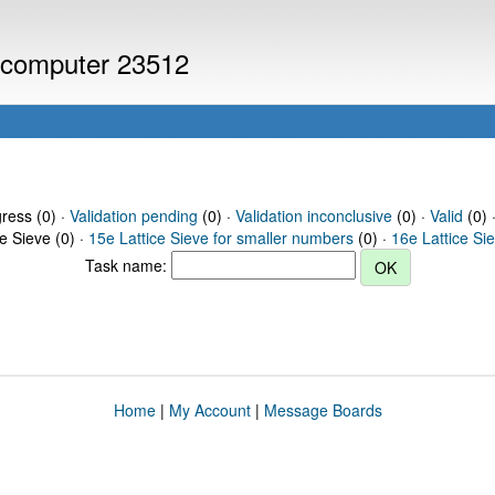
r computer 23512
gress (0) ·
Validation pending
(0) ·
Validation inconclusive
(0) ·
Valid
(0) 
ce Sieve (0) ·
15e Lattice Sieve for smaller numbers
(0) ·
16e Lattice Si
Task name:
Home
|
My Account
|
Message Boards