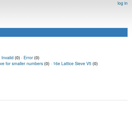
log in
·
Invalid
(0) ·
Error
(0)
eve for smaller numbers
(0) ·
16e Lattice Sieve V5
(0)