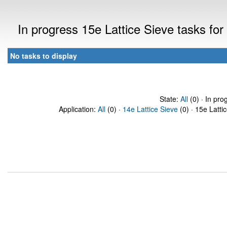
In progress 15e Lattice Sieve tasks fo
No tasks to display
State:
All
(0) · In pro
Application:
All
(0) ·
14e Lattice Sieve
(0) · 15e Latti