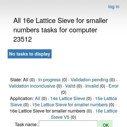
log in
All 16e Lattice Sieve for smaller
numbers tasks for computer
23512
No tasks to display
State: All (0) ·
In progress
(0) ·
Validation pending
(0) ·
Validation inconclusive
(0) ·
Valid
(0) ·
Invalid
(0) ·
Error
(0)
Application:
All
(0) ·
14e Lattice Sieve
(0) ·
15e Lattice
Sieve
(0) ·
15e Lattice Sieve for smaller numbers
(0) ·
16e Lattice Sieve for smaller numbers (0) ·
16e Lattice
Sieve V5
(0)
Task name: