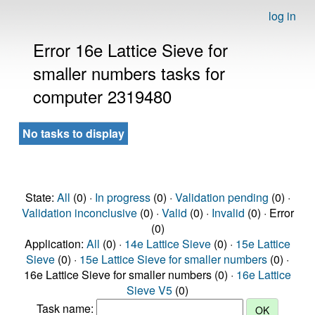
log in
Error 16e Lattice Sieve for
smaller numbers tasks for
computer 2319480
No tasks to display
State:
All
(0) ·
In progress
(0) ·
Validation pending
(0) ·
Validation inconclusive
(0) ·
Valid
(0) ·
Invalid
(0) · Error
(0)
Application:
All
(0) ·
14e Lattice Sieve
(0) ·
15e Lattice
Sieve
(0) ·
15e Lattice Sieve for smaller numbers
(0) ·
16e Lattice Sieve for smaller numbers (0) ·
16e Lattice
Sieve V5
(0)
Task name: