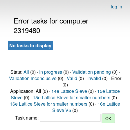
log in
Error tasks for computer
2319480
No tasks to display
State:
All
(0) ·
In progress
(0) ·
Validation pending
(0) ·
Validation inconclusive
(0) ·
Valid
(0) ·
Invalid
(0) · Error
(0)
Application: All (0) ·
14e Lattice Sieve
(0) ·
15e Lattice
Sieve
(0) ·
15e Lattice Sieve for smaller numbers
(0) ·
16e Lattice Sieve for smaller numbers
(0) ·
16e Lattice
Sieve V5
(0)
Task name: