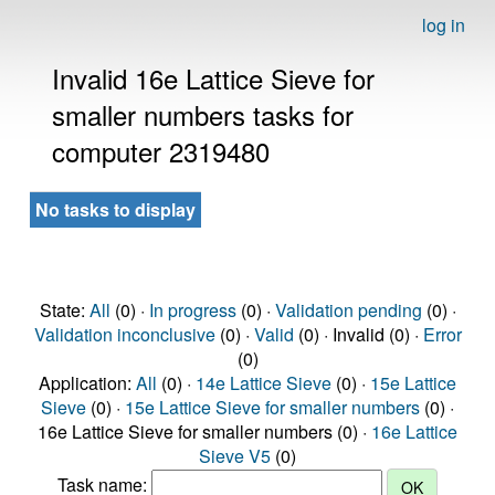
log in
Invalid 16e Lattice Sieve for
smaller numbers tasks for
computer 2319480
No tasks to display
State:
All
(0) ·
In progress
(0) ·
Validation pending
(0) ·
Validation inconclusive
(0) ·
Valid
(0) · Invalid (0) ·
Error
(0)
Application:
All
(0) ·
14e Lattice Sieve
(0) ·
15e Lattice
Sieve
(0) ·
15e Lattice Sieve for smaller numbers
(0) ·
16e Lattice Sieve for smaller numbers (0) ·
16e Lattice
Sieve V5
(0)
Task name: