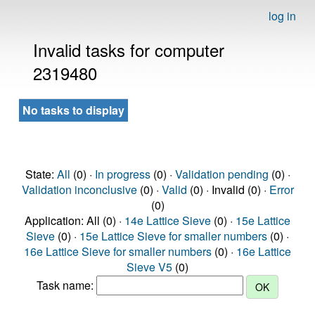
log in
Invalid tasks for computer
2319480
No tasks to display
State:
All
(0) ·
In progress
(0) ·
Validation pending
(0) ·
Validation inconclusive
(0) ·
Valid
(0) · Invalid (0) ·
Error
(0)
Application: All (0) ·
14e Lattice Sieve
(0) ·
15e Lattice
Sieve
(0) ·
15e Lattice Sieve for smaller numbers
(0) ·
16e Lattice Sieve for smaller numbers
(0) ·
16e Lattice
Sieve V5
(0)
Task name: