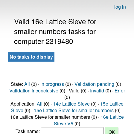
log in
Valid 16e Lattice Sieve for
smaller numbers tasks for
computer 2319480
No tasks to display
State:
All
(0) ·
In progress
(0) ·
Validation pending
(0) ·
Validation inconclusive
(0) · Valid (0) ·
Invalid
(0) ·
Error
(0)
Application:
All
(0) ·
14e Lattice Sieve
(0) ·
15e Lattice
Sieve
(0) ·
15e Lattice Sieve for smaller numbers
(0) ·
16e Lattice Sieve for smaller numbers (0) ·
16e Lattice
Sieve V5
(0)
Task name: