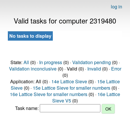
log in
Valid tasks for computer 2319480
No tasks to display
State:
All
(0) ·
In progress
(0) ·
Validation pending
(0) ·
Validation inconclusive
(0) · Valid (0) ·
Invalid
(0) ·
Error
(0)
Application: All (0) ·
14e Lattice Sieve
(0) ·
15e Lattice
Sieve
(0) ·
15e Lattice Sieve for smaller numbers
(0) ·
16e Lattice Sieve for smaller numbers
(0) ·
16e Lattice
Sieve V5
(0)
Task name: