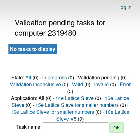
log in
Validation pending tasks for
computer 2319480
No tasks to display
State:
All
(0) ·
In progress
(0) · Validation pending (0) ·
Validation inconclusive
(0) ·
Valid
(0) ·
Invalid
(0) ·
Error
(0)
Application: All (0) ·
14e Lattice Sieve
(0) ·
15e Lattice
Sieve
(0) ·
15e Lattice Sieve for smaller numbers
(0) ·
16e Lattice Sieve for smaller numbers
(0) ·
16e Lattice
Sieve V5
(0)
Task name: